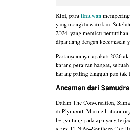
Kini, para 
ilmuwan
 memperinga
yang mengkhawatirkan. Setela
2024, yang memicu pemutihan ka
dipandang dengan kecemasan ya
Pertanyaannya, apakah 2026 aka
karang perairan hangat, sebuah 
karang paling tangguh pun tak
Ancaman dari Samudra 
Dalam The Conversation, Samant
di Plymouth Marine Laboratory,
bergantung pada apa yang terjad
alami El Niño–Southern Oscilla