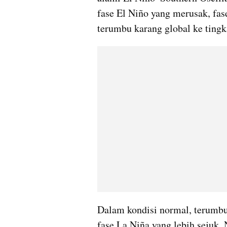
fase El Niño yang merusak, fa
terumbu karang global ke ting
Dalam kondisi normal, terumbu
fase La Niña yang lebih sejuk