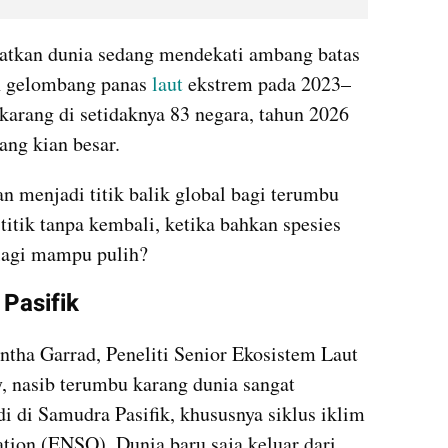
tkan dunia sedang mendekati ambang batas 
h gelombang panas 
laut
 ekstrem pada 2023–
rang di setidaknya 83 negara, tahun 2026 
ng kian besar.
n menjadi titik balik global bagi terumbu 
titik tanpa kembali, ketika bahkan spesies 
 lagi mampu pulih?
Pasifik
ha Garrad, Peneliti Senior Ekosistem Laut 
 nasib terumbu karang dunia sangat 
i di Samudra Pasifik, khususnya siklus iklim 
tion (ENSO). Dunia baru saja keluar dari 