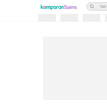
Pencarian
Loading
Loading
Loading