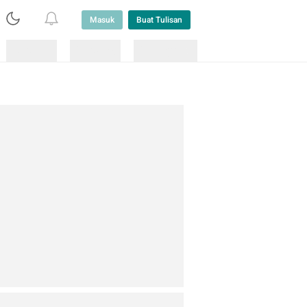
Masuk
Buat Tulisan
Loading
Loading
Lainnya