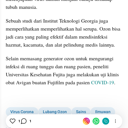
tubuh manusia.
Sebuah studi dari Institut Teknologi Georgia juga 
memperlihatkan memperlihatkan hal serupa. Ozon bisa 
jadi cara yang paling efektif dalam 
mendisinfeksi
hazmat
, kacamata, dan alat pelindung medis lainnya.
Selain memasang generator ozon untuk mengurangi 
infeksi di ruang tunggu dan ruang pasien, peneliti 
Universitas Kesehatan 
Fujita
 juga melakukan uji klinis 
obat Avigan buatan Fujifilm pada pasien 
COVID-19
.
kumparan post embed
Virus Corona
Lubang Ozon
Sains
Ilmuwan
1
1
Manusia
Corona
COVID-19