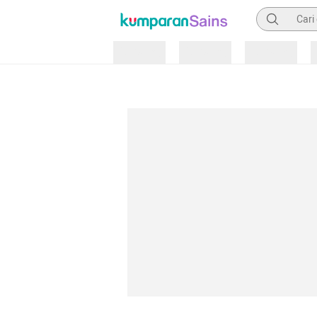
Pencarian
Loading
Loading
Loading