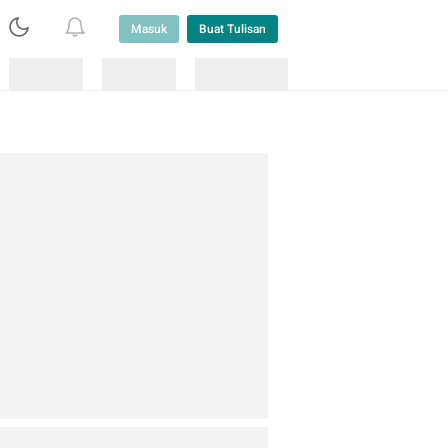
Masuk
Buat Tulisan
Loading
Loading
Lainnya