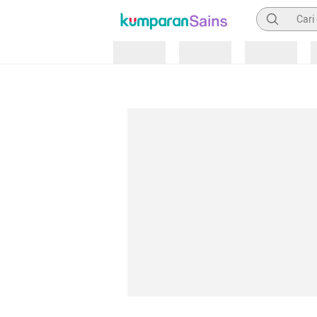
Pencarian
Loading
Loading
Loading