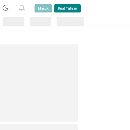
Masuk
Buat Tulisan
Loading
Loading
Lainnya