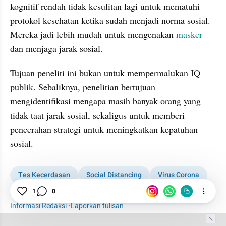
kognitif rendah tidak kesulitan lagi untuk mematuhi 
protokol kesehatan ketika sudah menjadi norma sosial. 
Mereka jadi lebih mudah untuk mengenakan 
masker
dan menjaga jarak sosial.
Tujuan peneliti ini bukan untuk mempermalukan IQ 
publik. Sebaliknya, penelitian bertujuan 
mengidentifikasi mengapa masih banyak orang yang 
tidak taat jarak sosial, sekaligus untuk memberi 
pencerahan strategi untuk meningkatkan kepatuhan 
sosial.
Tes Kecerdasan
Social Distancing
Virus Corona
COVID-19
Masker
Otak
1
0
Informasi Redaksi
·
Laporkan tulisan
Tim Editor