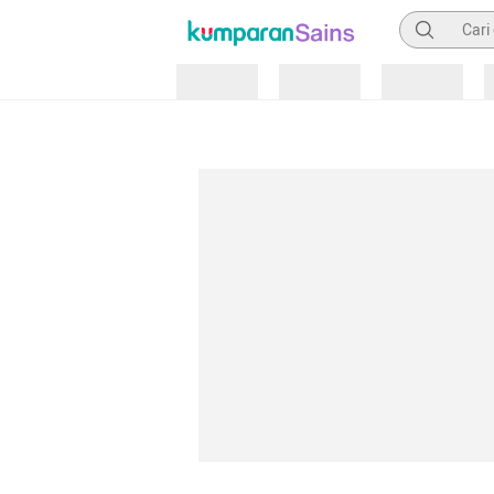
Pencarian
Loading
Loading
Loading