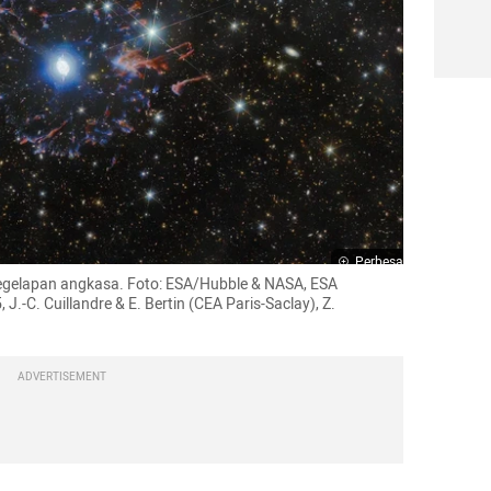
Perbesar
egelapan angkasa. Foto: ESA/Hubble & NASA, ESA 
-C. Cuillandre & E. Bertin (CEA Paris-Saclay), Z. 
ADVERTISEMENT