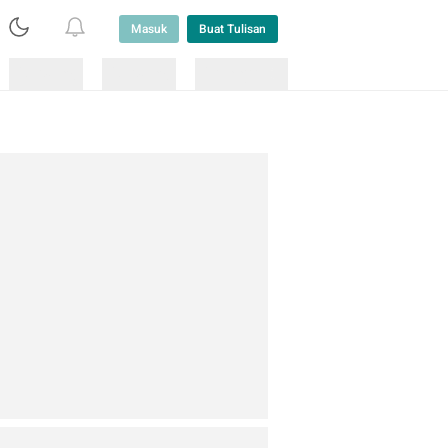
Masuk
Buat Tulisan
Loading
Loading
Lainnya