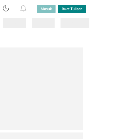
Masuk
Buat Tulisan
Loading
Loading
Lainnya