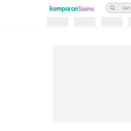
Pencarian
Loading
Loading
Loading