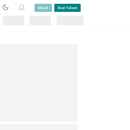
Masuk
Buat Tulisan
Loading
Loading
Lainnya