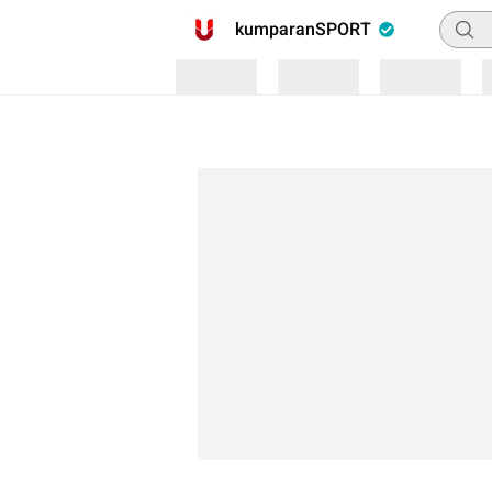
Pencar
kumparanSPORT
Loading
Loading
Loading