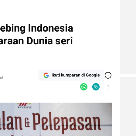
Tebing Indonesia
araan Dunia seri
Ikuti kumparan di Google
it