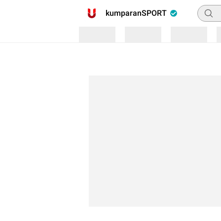
Pencar
kumparanSPORT
Loading
Loading
Loading