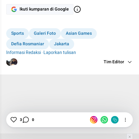
Ikuti kumparan di Google
Sports
Galeri Foto
Asian Games
Defia Rosmaniar
Jakarta
Informasi Redaksi
·
Laporkan tulisan
Tim Editor
Editor Section
3
0