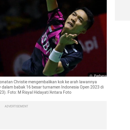
Perbesar
Jonatan Christie mengembalikan kok ke arah lawannya 
v dalam babak 16 besar turnamen Indonesia Open 2023 di 
3). Foto: M Risyal Hidayat/Antara Foto 
ADVERTISEMENT