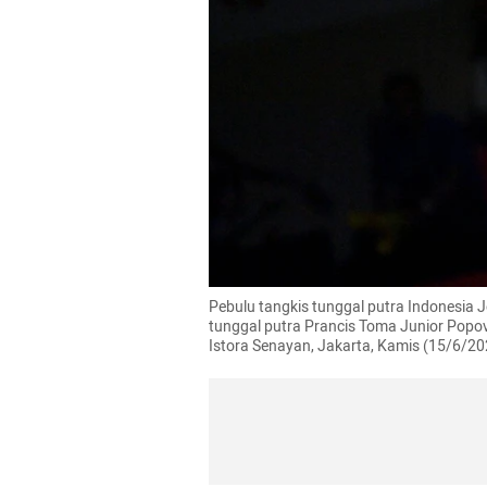
Pebulu tangkis tunggal putra Indonesia 
tunggal putra Prancis Toma Junior Popo
Istora Senayan, Jakarta, Kamis (15/6/202