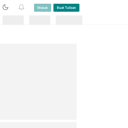
Masuk
Buat Tulisan
Loading
Loading
Lainnya