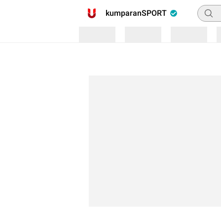
Pencar
kumparanSPORT
Loading
Loading
Loading