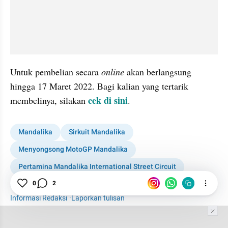
Untuk pembelian secara 
online 
akan berlangsung 
hingga 17 Maret 2022. Bagi kalian yang tertarik 
cek di sini
membelinya, silakan 
.
Mandalika
Sirkuit Mandalika
Menyongsong MotoGP Mandalika
Pertamina Mandalika International Street Circuit
Sports
MotoGP
MotoGP
0
2
Informasi Redaksi
·
Laporkan tulisan
Tim Editor
Editor Section