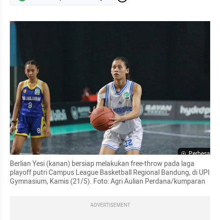
Perbesar
Berlian Yesi (kanan) bersiap melakukan free-throw pada laga 
playoff putri Campus League Basketball Regional Bandung, di UPI 
Gymnasium, Kamis (21/5). Foto: Agri Aulian Perdana/kumparan
ADVERTISEMENT