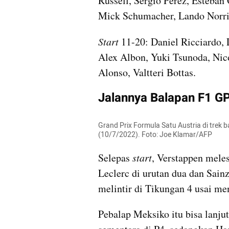
Russell, Sergio Perez, Esteban
Mick Schumacher, Lando Norri
Start 
11-20: Daniel Ricciardo, 
Alex Albon, Yuki Tsunoda, Nicol
Alonso, Valtteri Bottas.
Jalannya Balapan F1 GP
Grand Prix Formula Satu Austria di trek ba
(10/7/2022). Foto: Joe Klamar/AFP
Selepas 
start
, Verstappen meles
Leclerc di urutan dua dan Sainz 
melintir di Tikungan 4 usai me
Pebalap Meksiko itu bisa lanjut