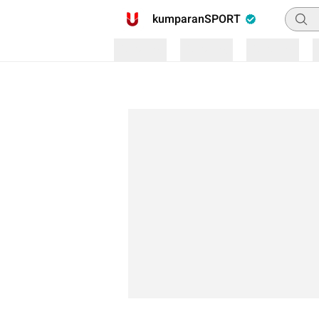
Pencar
kumparanSPORT
Loading
Loading
Loading