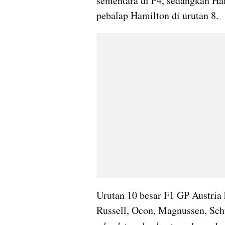
sementara di P4, sedangkan Ha
pebalap Hamilton di urutan 8.
Urutan 10 besar F1 GP Austria h