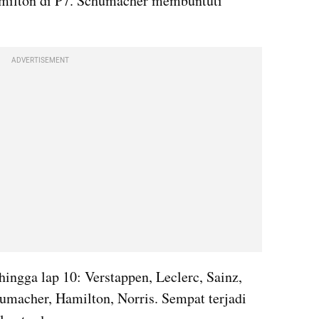
milton di P7. Schumacher membuntuti 
ADVERTISEMENT
ingga lap 10: Verstappen, Leclerc, Sainz, 
Russell, Ocon, Magnussen, Schumacher, Hamilton, Norris. Sempat terjadi 