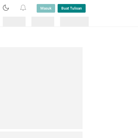
Masuk
Buat Tulisan
Loading
Loading
Lainnya