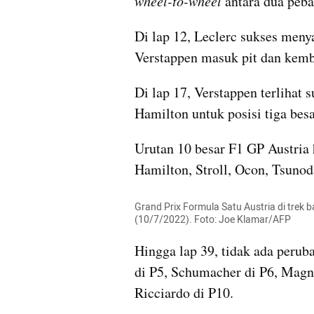
wheel-to-wheel
 antara dua peba
Di lap 12, Leclerc sukses menya
Verstappen masuk pit dan kemba
Di lap 17, Verstappen terlihat s
Hamilton untuk posisi tiga besa
Urutan 10 besar F1 GP Austria h
Hamilton, Stroll, Ocon, Tsunod
Grand Prix Formula Satu Austria di trek ba
(10/7/2022). Foto: Joe Klamar/AFP
Hingga lap 39, tidak ada peruba
di P5, Schumacher di P6, Magnus
Ricciardo di P10.