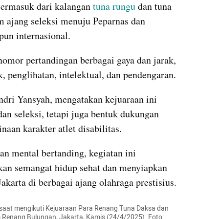
 termasuk dari kalangan 
tuna rungu
 dan tuna 
m ajang seleksi menuju Peparnas dan 
pun internasional.
omor pertandingan berbagai gaya dan jarak, 
k, penglihatan, intelektual, dan pendengaran.
ndri Yansyah, mengatakan kejuaraan ini 
an seleksi, tetapi juga bentuk dukungan 
naan karakter atlet disabilitas.
 mental bertanding, kegiatan ini 
n semangat hidup sehat dan menyiapkan 
Jakarta di berbagai ajang olahraga prestisius.
 saat mengikuti Kejuaraan Para Renang Tuna Daksa dan 
m Renang Bulungan, Jakarta, Kamis (24/4/2025). Foto: 