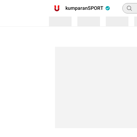
Pencar
kumparanSPORT
Loading
Loading
Loading