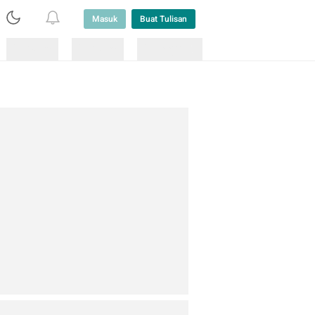
Masuk
Buat Tulisan
Loading
Loading
Lainnya