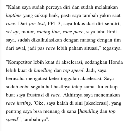
"Kalau saya sudah percaya diri dan sudah melakukan 
laptime 
yang cukup baik, pasti saya tambah yakin saat 
race
. Dari
 pre-test
, FP1-3, saya fokus dari diri sendiri, 
set up
, motor, 
racing line
, 
race pace
, saya tahu limit 
saya, sudah dikalkulasikan dengan matang dengan tim 
dari awal, jadi pas 
race 
lebih paham situasi," tegasnya.
"Kompetitor lebih kuat di akselerasi, sedangkan Honda 
lebih kuat di 
handling 
dan 
top speed
. Jadi, saya 
berusaha mengatasi ketertinggalan akselerasi. Saya 
sudah coba segala hal hasilnya tetap sama. Itu cukup 
buat saya frustrasi di 
race
. Akhirnya saya menemukan 
race insting,
 'Oke, saya kalah di sini [akselerasi], yang 
penting saya bisa menang di sana [
handling 
dan 
top 
speed
]', tambahnya".