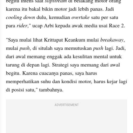
begitu intens saat 
slipstream 
di belakang motor orang 
karena itu bakal bikin motor jadi lebih panas. Jadi 
cooling down
 dulu, kemudian 
overtake 
satu per satu 
para 
rider
," ucap Arbi kepada awak media usai Race 2. 
"Saya mulai lihat Krittapat Keankum mulai 
breakaway
, 
mulai 
push
, di situlah saya memutuskan 
push 
lagi. Jadi, 
dari awal memang enggak ada kesulitan mental untuk 
tarung di depan lagi. Strategi saya memang dari awal 
begitu. Karena cuacanya panas, saya harus 
memperhatikan suhu dan kondisi motor, harus kejar lagi 
di posisi satu," tambahnya.
ADVERTISEMENT