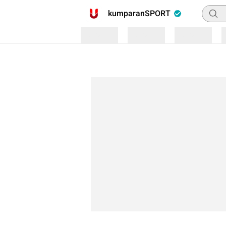
Pencar
kumparanSPORT
Loading
Loading
Loading