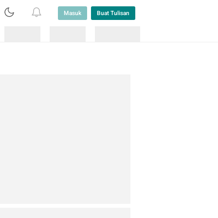
Masuk
Buat Tulisan
Loading
Loading
Lainnya