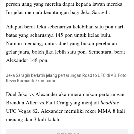
persen uang yang mereka dapat kepada lawan mereka. 
Ini jelas menjadi keuntungan bagi Jeka Saragih.
Adapun berat Jeka sebenarnya kelebihan satu pon dari 
batas yang seharusnya 145 pon untuk kelas bulu. 
Namun memang, untuk duel yang bukan perebutan 
gelar juara, boleh jika lebih satu pon. Sementara, berat 
Alexander 148 pon.
Jeka Saragih berlatih jelang pertarungan Road to UFC di AS. Foto: 
Kevin Kurnianto/kumparan
Duel Jeka vs Alexander akan meramaikan pertarungan 
Brendan Allen vs Paul Craig yang menjadi 
headline 
UFC Vegas 82. Alexander memiliki rekor MMA 8 kali 
menang dan 3 kali kalah.