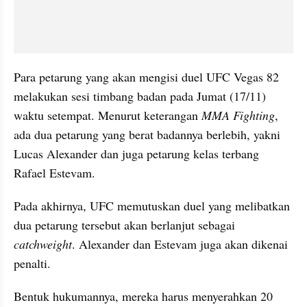
Para petarung yang akan mengisi duel UFC Vegas 82 
melakukan sesi timbang badan pada Jumat (17/11) 
waktu setempat. Menurut keterangan 
MMA Fighting
, 
ada dua petarung yang berat badannya berlebih, yakni 
Lucas Alexander dan juga petarung kelas terbang 
Rafael Estevam.
Pada akhirnya, UFC memutuskan duel yang melibatkan 
dua petarung tersebut akan berlanjut sebagai 
catchweight
. Alexander dan Estevam juga akan dikenai 
penalti.
Bentuk hukumannya, mereka harus menyerahkan 20 