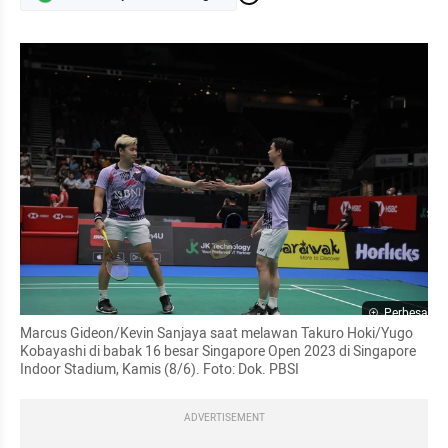
Perbesar
Marcus Gideon/Kevin Sanjaya saat melawan Takuro Hoki/Yugo 
Kobayashi di babak 16 besar Singapore Open 2023 di Singapore 
Indoor Stadium, Kamis (8/6). Foto: Dok. PBSI
ADVERTISEMENT