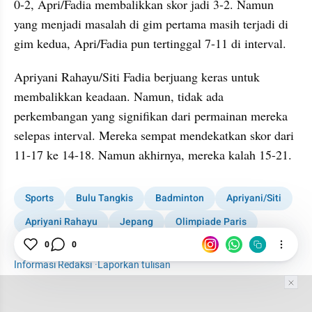
0-2, Apri/Fadia membalikkan skor jadi 3-2. Namun 
yang menjadi masalah di gim pertama masih terjadi di 
gim kedua, Apri/Fadia pun tertinggal 7-11 di interval.
Apriyani Rahayu/Siti Fadia berjuang keras untuk 
membalikkan keadaan. Namun, tidak ada 
perkembangan yang signifikan dari permainan mereka 
selepas interval. Mereka sempat mendekatkan skor dari 
11-17 ke 14-18. Namun akhirnya, mereka kalah 15-21.
Sports
Bulu Tangkis
Badminton
Apriyani/Siti
Apriyani Rahayu
Jepang
Olimpiade Paris
Olimpiade
0
0
Informasi Redaksi
·
Laporkan tulisan
Tim Editor
Editor Section