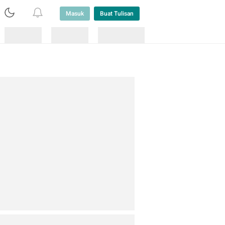
Masuk
Buat Tulisan
Loading
Loading
Lainnya