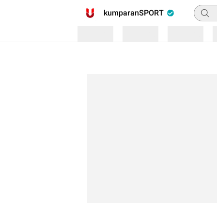
Pencar
kumparanSPORT
Loading
Loading
Loading