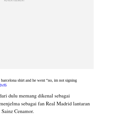
ADVERTISEMENT
X post embed
edari dulu memang dikenal sebagai 
 menjelma sebagai fan Real Madrid lantaran 
s Sainz Cenamor.