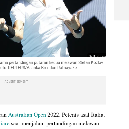
Perbesar
 selama pertandingan putaran kedua melawan Stefan Kozlov 
. Foto: REUTERS/Asanka Brendon Ratnayake
ADVERTISEMENT
ran 
Australian Open
 2022. Petenis asal Italia, 
diare
 saat menjalani pertandingan melawan 