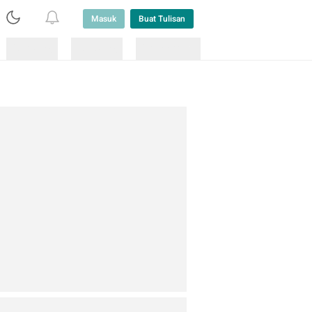
Masuk
Buat Tulisan
Loading
Loading
Lainnya