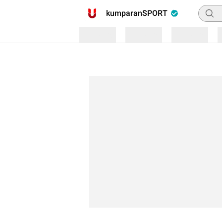
Pencar
kumparanSPORT
Loading
Loading
Loading