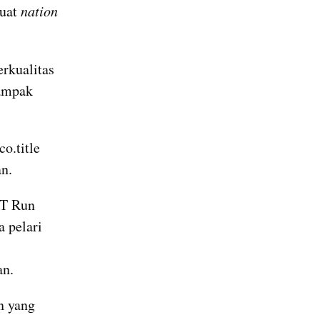
uat 
nation 
kualitas 
ampak 
.title 
n.
T Run 
pelari 
an.
 yang 