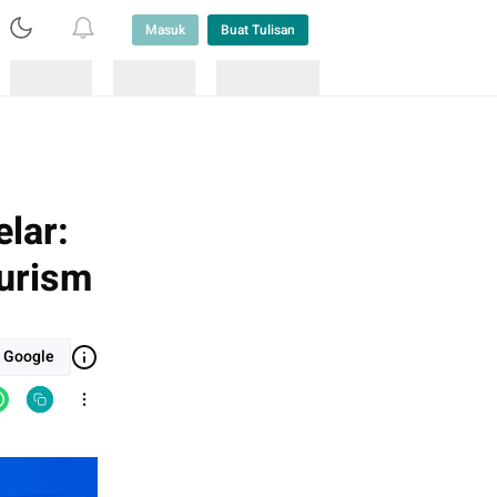
Masuk
Buat Tulisan
Loading
Loading
Lainnya
lar:
urism
i Google