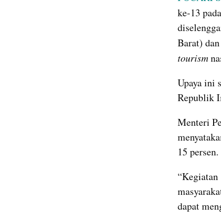
ke-13 pada
diselengga
Barat) da
tourism 
na
Upaya ini 
Republik I
Menteri Pe
menyatakan
15 persen.
“Kegiatan
masyarakat
dapat meng