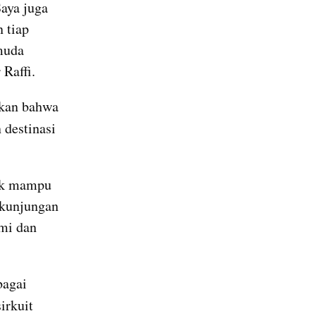
ya juga 
tiap 
muda 
 Raffi.
Sementara itu, Direktur Utama InJourney, Maya Watono, menyatakan bahwa 
destinasi 
ok mampu 
 kunjungan 
mi dan 
agai 
rkuit 