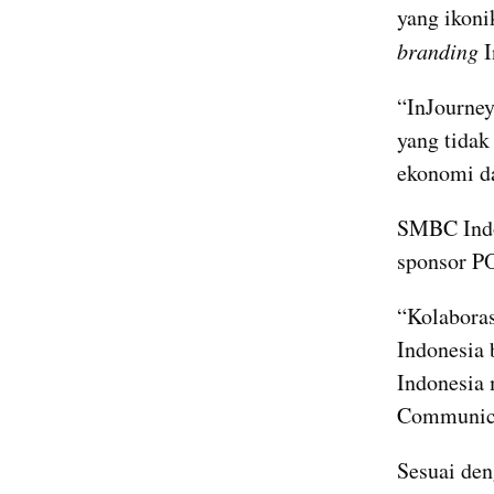
yang ikoni
branding
 
“InJourney
yang tidak
ekonomi da
SMBC Indon
sponsor P
“Kolabora
Indonesia 
Indonesia 
Communica
Sesuai de