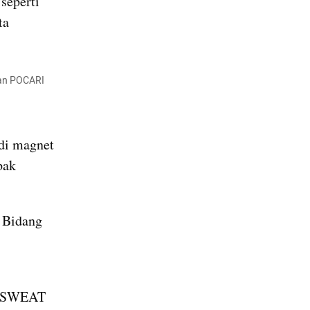
seperti 
a 
aan POCARI 
di magnet 
ak 
 Bidang 
I SWEAT 