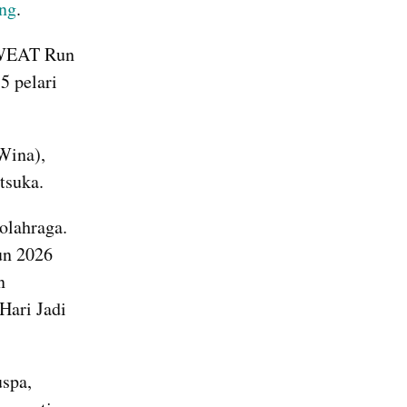
ng
.
SWEAT Run 
 pelari 
ina), 
tsuka.
lahraga. 
n 2026 
 
ari Jadi 
spa, 