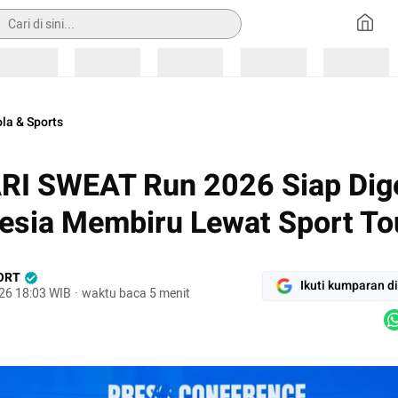
ian
Loading
Loading
Loading
Loading
Loading
la & Sports
I SWEAT Run 2026 Siap Dige
esia Membiru Lewat Sport To
ORT
Ikuti kumparan d
26 18:03 WIB
·
waktu baca 5 menit