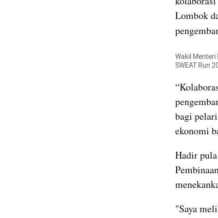
kolaborasi
Lombok dan
pengemban
Wakil Menteri
SWEAT Run 20
“Kolabora
pengembang
bagi pelar
ekonomi ba
Hadir pula
Pembinaan 
menekankan
"Saya mel