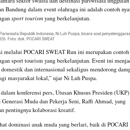
 antara sektor swasta dan destinasi pariwisata unggulan 
 Bandung dalam event olahraga ini adalah contoh nyat
gan 
sport tourism
 yang berkelanjutan.
 Pariwisata Republik Indonesia, Ni Luh Puspa, bicara soal penyelenggar
26. Foto: dok. POCARI SWEAT
si melalui POCARI SWEAT Run ini merupakan contoh 
an sport tourism yang berkelanjutan. Event ini menja
i domestik dan internasional sekaligus mendorong damp
gi masyarakat lokal,” ujar Ni Luh Puspa.
 dalam konferensi pers, Utusan Khusus Presiden (UKP)
Generasi Muda dan Pekerja Seni, Raffi Ahmad, yang 
 pentingnya kolaborasi kreatif.
ihat dominasi anak muda yang berlari, baik di POCAR