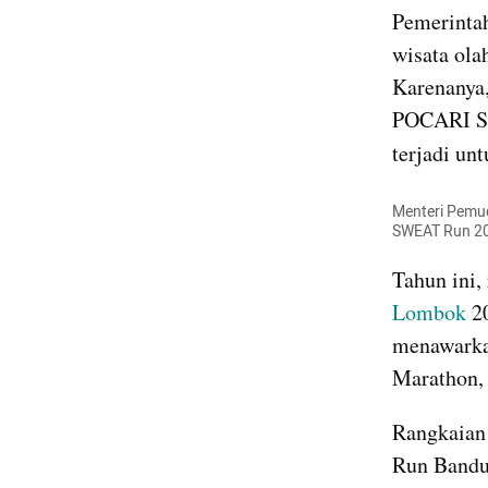
Pemerintah
wisata ola
Karenanya,
POCARI SW
terjadi unt
Menteri Pemud
SWEAT Run 20
Lombok 
2
menawarkan
Marathon, 
Rangkaian
Run Bandu