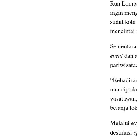
Run Lombo
ingin meng
sudut kota
mencintai 
event 
dan 
pariwisata
“Kehadiran
menciptaka
wisatawan,
belanja lok
Melalui ev
destinasi 
s