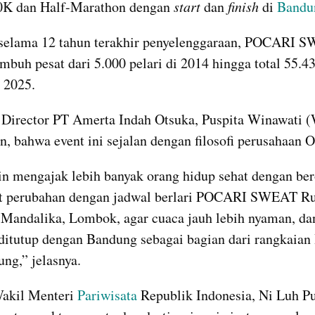
10K dan Half-Marathon dengan 
start 
dan 
finish 
di 
Bandu
 selama 12 tahun terakhir penyelenggaraan, POCARI 
mbuh pesat dari 5.000 pelari di 2014 hingga total 55.435
 2025.
Director PT Amerta Indah Otsuka, Puspita Winawati (W
, bahwa event ini sejalan dengan filosofi perusahaan O
n mengajak lebih banyak orang hidup sehat dengan bero
it perubahan dengan jadwal berlari POCARI SWEAT Ru
 Mandalika, Lombok, agar cuaca jauh lebih nyaman, dan
itutup dengan Bandung sebagai bagian dari rangkaian H
ng,” jelasnya.
akil Menteri 
Pariwisata 
Republik Indonesia, Ni Luh Pu