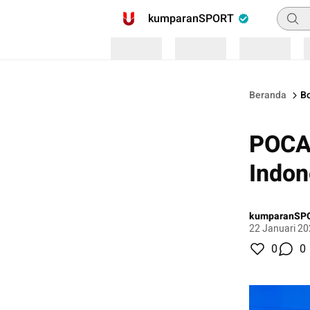
Pencar
kumparanSPORT
Loading
Loading
Loading
Beranda
Bo
POCAR
Indon
kumparanSP
22 Januari 20
0
0