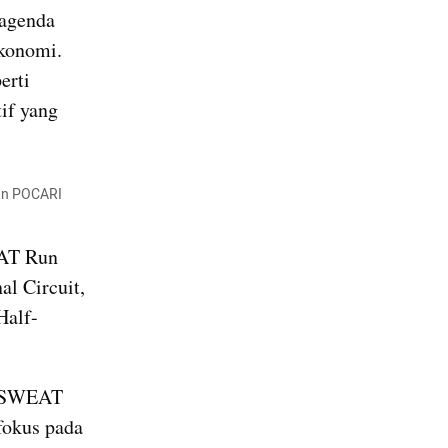
agenda 
konomi. 
rti 
f yang 
an POCARI 
Tahun ini, rangkaian kegiatan akan dibuka dengan POCARI SWEAT Run 
l Circuit, 
Half-
 SWEAT 
okus pada 