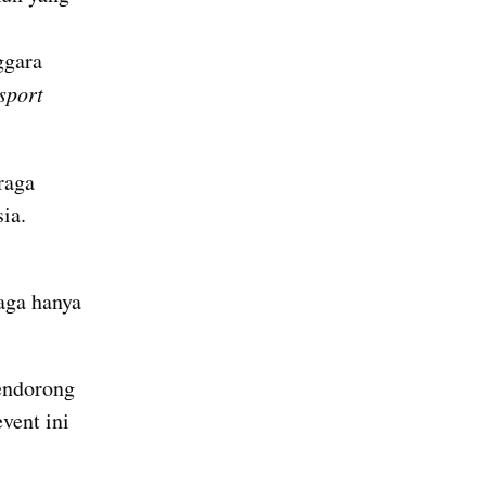
gara 
sport 
aga 
ia.
ga hanya 
ndorong 
ent ini 