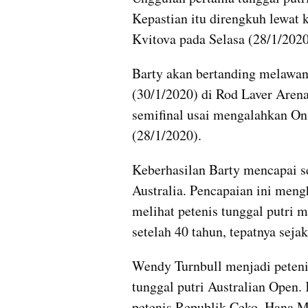
Kepastian itu direngkuh lewat k
Kvitova pada Selasa (28/1/2020
Barty akan bertanding melawan
(30/1/2020) di Rod Laver Aren
semifinal usai mengalahkan On
(28/1/2020).
Keberhasilan Barty mencapai se
Australia. Pencapaian ini meng
melihat petenis tunggal putri m
setelah 40 tahun, tepatnya sejak
Wendy 
Turnbull
 menjadi peteni
tunggal putri Australian Open. K
petenis Republik Ceko, Hana 
M