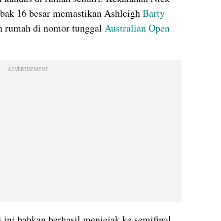
abak 16 besar memastikan Ashleigh 
Barty 
n rumah di nomor tunggal 
Australian Open
ADVERTISEMENT
ini bahkan berhasil menjejak ke semifinal. 