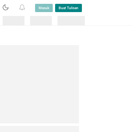
Masuk
Buat Tulisan
Loading
Loading
Lainnya