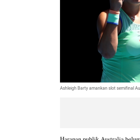
Ashleigh Barty amankan slot semifinal Au
Harapan publik Australia belum