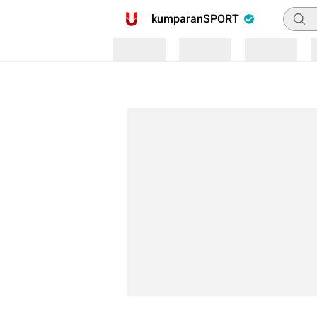
Pencar
kumparanSPORT
Loading
Loading
Loading