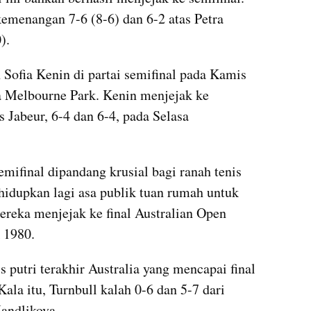
emenangan 7-6 (8-6) dan 6-2 atas Petra 
). 
 Sofia 
Kenin
 di partai semifinal pada Kamis 
a Melbourne Park. 
Kenin
 menjejak ke 
s 
Jabeur
, 6-4 dan 6-4, pada Selasa 
mifinal dipandang krusial bagi ranah tenis 
hidupkan lagi asa publik tuan rumah untuk 
ereka menjejak ke final Australian Open 
 1980. 
s putri terakhir Australia yang mencapai final 
ala itu, 
Turnbull
 kalah 0-6 dan 5-7 dari 
andlikova
.