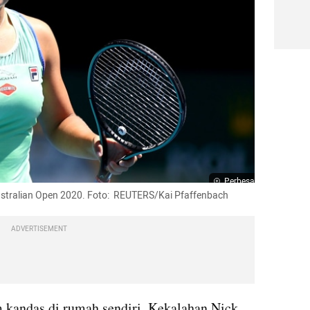
Perbesar
stralian Open 2020. Foto:
REUTERS/Kai 
Pfaffenbach
ADVERTISEMENT
 kandas di rumah sendiri. Kekalahan Nick 