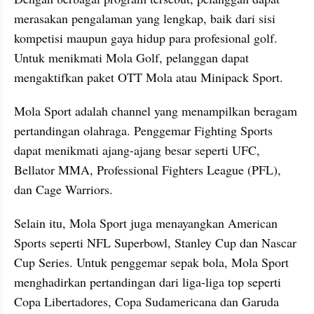
merasakan pengalaman yang lengkap, baik dari sisi 
kompetisi maupun gaya hidup para profesional golf. 
Untuk menikmati Mola Golf, pelanggan dapat 
mengaktifkan paket OTT Mola atau Minipack Sport.
Mola Sport adalah channel yang menampilkan beragam 
pertandingan olahraga. Penggemar Fighting Sports 
dapat menikmati ajang-ajang besar seperti UFC, 
Bellator MMA, Professional Fighters League (PFL), 
dan Cage Warriors. 
Selain itu, Mola Sport juga menayangkan American 
Sports seperti NFL Superbowl, Stanley Cup dan Nascar 
Cup Series. Untuk penggemar sepak bola, Mola Sport 
menghadirkan pertandingan dari liga-liga top seperti 
Copa Libertadores, Copa Sudamericana dan Garuda 