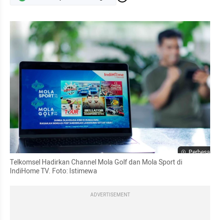
Perbesar
Telkomsel Hadirkan Channel Mola Golf dan Mola Sport di 
IndiHome TV. Foto: Istimewa
ADVERTISEMENT