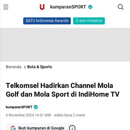
kumparanSPORT
SATU Indonesia Awards
Green Initiative
Beranda
Bola & Sports
Telkomsel Hadirkan Channel Mola
Golf dan Mola Sport di IndiHome TV
kumparanSPORT
6 November 2024 14:51 WIB
·
waktu baca 2 menit
Ikuti kumparan di Google