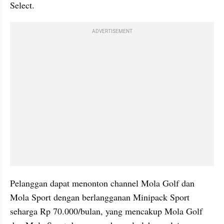
Select.
ADVERTISEMENT
Pelanggan dapat menonton channel Mola Golf dan 
Mola Sport dengan berlangganan Minipack Sport 
seharga Rp 70.000/bulan, yang mencakup Mola Golf 