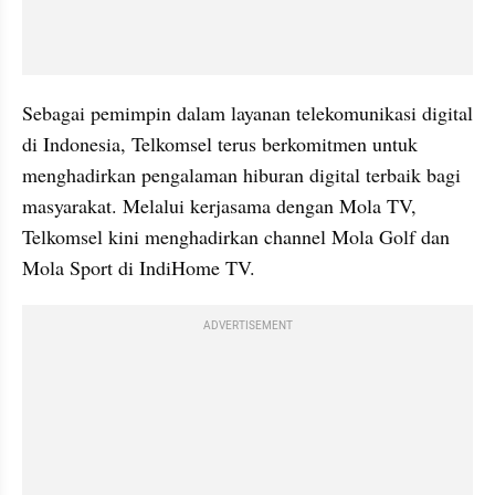
Sebagai pemimpin dalam layanan telekomunikasi digital 
di Indonesia, Telkomsel terus berkomitmen untuk 
menghadirkan pengalaman hiburan digital terbaik bagi 
masyarakat. Melalui kerjasama dengan Mola TV, 
Telkomsel kini menghadirkan channel Mola Golf dan 
Mola Sport di IndiHome TV. 
ADVERTISEMENT