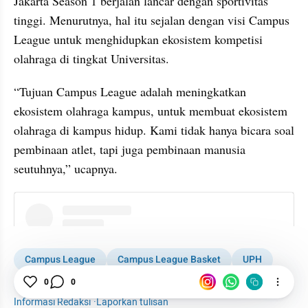
Jakarta Season 1 berjalan lancar dengan sportivitas 
tinggi. Menurutnya, hal itu sejalan dengan visi Campus 
League untuk menghidupkan ekosistem kompetisi 
olahraga di tingkat Universitas.
“Tujuan Campus League adalah meningkatkan 
ekosistem olahraga kampus, untuk membuat ekosistem 
olahraga di kampus hidup. Kami tidak hanya bicara soal 
pembinaan atlet, tapi juga pembinaan manusia 
seutuhnya,” ucapnya.
instagram embed
Campus League
Campus League Basket
UPH
Binus
Jakarta
Basket
0
0
Informasi Redaksi
·
Laporkan tulisan