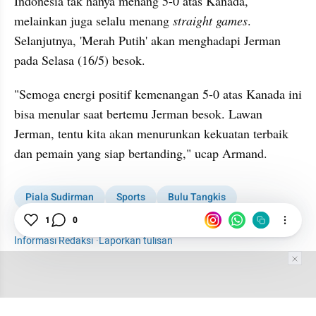
Indonesia tak hanya menang 5-0 atas Kanada, 
melainkan juga selalu menang 
straight games
. 
Selanjutnya, 'Merah Putih' akan menghadapi Jerman 
pada Selasa (16/5) besok.
"Semoga energi positif kemenangan 5-0 atas Kanada ini 
bisa menular saat bertemu Jerman besok. Lawan 
Jerman, tentu kita akan menurunkan kekuatan terbaik 
dan pemain yang siap bertanding," ucap Armand.
Piala Sudirman
Sports
Bulu Tangkis
1
0
Badminton
Indonesia
Kanada
Marcus/Kevin
Informasi Redaksi
·
Laporkan tulisan
Tim Editor
Editor Section