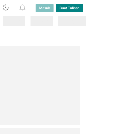
Masuk
Buat Tulisan
Loading
Loading
Lainnya