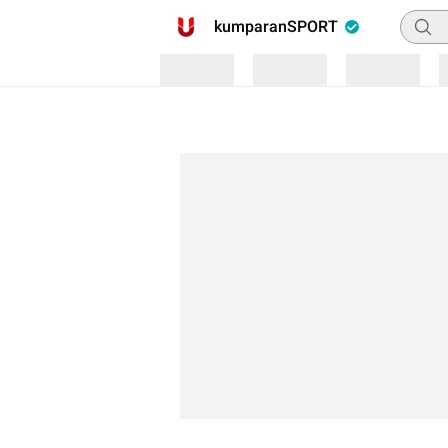
Pencar
kumparanSPORT
Loading
Loading
Loading