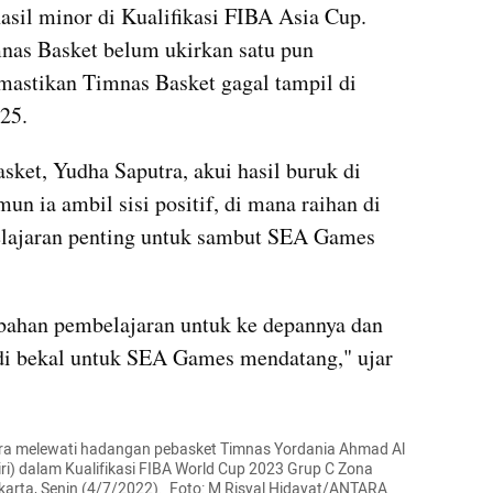
asil minor di Kualifikasi FIBA Asia Cup. 
nas Basket belum ukirkan satu pun 
astikan Timnas Basket gagal tampil di 
25.
ket, Yudha Saputra, akui hasil buruk di 
n ia ambil sisi positif, di mana raihan di 
elajaran penting untuk sambut SEA Games 
 bahan pembelajaran untuk ke depannya dan 
di bekal untuk SEA Games mendatang," ujar 
ra melewati hadangan pebasket Timnas Yordania Ahmad Al 
i) dalam Kualifikasi FIBA World Cup 2023 Grup C Zona 
karta, Senin (4/7/2022).  Foto: M Risyal Hidayat/ANTARA 