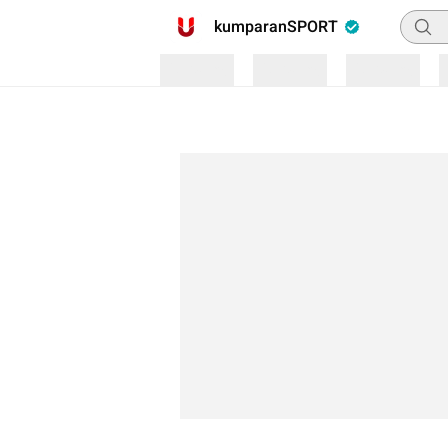
Pencar
kumparanSPORT
Loading
Loading
Loading