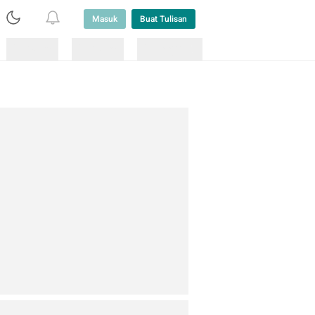
Masuk
Buat Tulisan
Loading
Loading
Lainnya