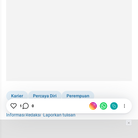
Karier
Percaya Diri
Perempuan
Bos Perempuan
Lifestyle
1
0
Informasi Redaksi
·
Laporkan tulisan
Tim Editor
Editor Section