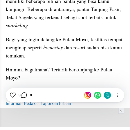
memiliki beberapa pilihan pantai yang bisa kamu 
kunjungi. Beberapa di antaranya, pantai Tanjung Pasir, 
Tekat Sagele yang terkenal sebagi spot terbaik untuk 
snorkeling
.
Bagi yang ingin datang ke Pulau Moyo, fasilitas tempat 
menginap seperti 
homestay
 dan resort sudah bisa kamu 
temukan. 
Hmmm..bagaimana? Tertarik berkunjung ke Pulau 
Moyo? 
Lifestyle
3
0
Travel
Lombok
NTB
Informasi Redaksi
·
Laporkan tulisan
Tim Editor
Editor Section