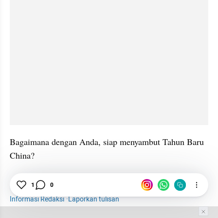
Bagaimana dengan Anda, siap menyambut Tahun Baru 
China?
Lifestyle
1
0
Beauty
Fashion
Imlek
Mitos
Informasi Redaksi
·
Laporkan tulisan
Tim Editor