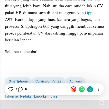
fitur yang lebih kaya. Nah, itu dia cara mudah bikin CV 
pakai HP, di mana saya di sini menggunakan 
Oppo
A92. Karena layar yang luas, kamera yang bagus, dan 
prosesor Snapdragon 665 yang canggih membuat semua 
proses pembuatan CV dari editing hingga penyimpanan 
berjalan lancar.
Selamat mencoba!
kumparan post embed
Smartphone
Curriculum Vitae
Aplikasi
Teknologi
Oppo
3
0
Informasi Redaksi
·
Laporkan tulisan
Tim Editor
Editor Section