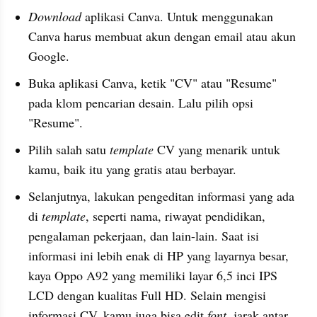
Download
 aplikasi 
Canva
. Untuk menggunakan 
Canva
 harus membuat akun dengan email atau akun 
Google.
Buka aplikasi C
anva,
 ketik "CV" atau "Resume" 
pada k
lom 
pencarian desain. Lalu pilih opsi 
"Resume".
Pilih salah satu 
template 
CV yang menarik untuk 
kamu, baik itu yang gratis atau berbayar.
Selanjutnya, lakukan pengeditan informasi yang ada 
di 
template
, seperti nama, riwayat pendidikan, 
pengalaman pekerjaan, dan lain-lain. Saat isi 
informasi ini lebih enak di HP yang layarnya besar, 
kaya Oppo A92 yang memiliki layar 6,5 inci IPS 
LCD dengan kualitas Full HD. Selain mengisi 
informasi CV, kamu juga bisa edit 
font
, jarak antar 