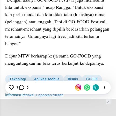
kita untuk ekspansi," ucap Rangga. "Untuk ekspansi 
kan perlu modal dan kita tidak tahu (lokasinya) ramai 
(pelanggan) atau enggak. Tapi di GO-FOOD Festival, 
merchant-merchant yang dipilih berdasarkan pelanggan 
teramainya. Untungnya lagi free, jadi kita terbantu 
banget."
Dapur MTW berharap kerja sama GO-FOOD yang 
menguntungkan ini bisa terus berlanjut ke depannya.
Teknologi
Aplikasi Mobile
Bisnis
GOJEK
Gojekin Aja
7
0
Informasi Redaksi
·
Laporkan tulisan
Tim Editor
Editor Section