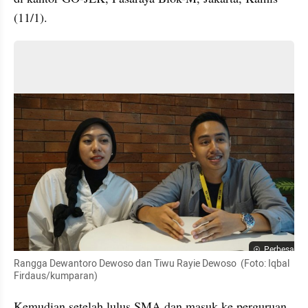
(11/1).
Perbesar
Rangga Dewantoro Dewoso dan Tiwu Rayie Dewoso  (Foto: Iqbal 
Firdaus/kumparan)
Kemudian setelah lulus SMA dan masuk ke perguruan 