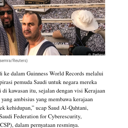
Perbesar
nsemra/Reuters)
i ke dalam Guinness World Records melalui 
irasi pemuda Saudi untuk negara mereka 
 di kawasan itu, sejalan dengan visi Kerajaan 
si yang ambisius yang membawa kerajaan 
k kehidupan,” ucap Saud Al-Qahtani, 
Saudi Federation for Cyberescurity, 
SP), dalam pernyataan resminya.