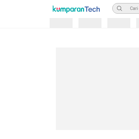
Pencarian
Loading
Loading
Loading