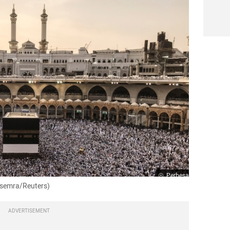
Perbesar
nsemra/Reuters)
ADVERTISEMENT