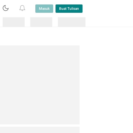
Masuk
Buat Tulisan
Loading
Loading
Lainnya