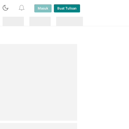
Masuk
Buat Tulisan
Loading
Loading
Lainnya