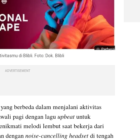
Perbesar
itasmu di Blibli. Foto: Dok. Blibli
ADVERTISEMENT
 yang berbeda dalam menjalani aktivitas 
wali pagi dengan lagu 
upbeat
 untuk 
nikmati melodi lembut saat bekerja dari 
an dengan 
noise-cancelling headset
 di tengah 