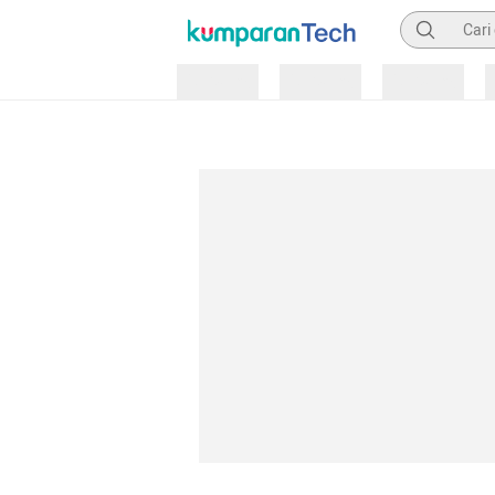
Pencarian
Loading
Loading
Loading