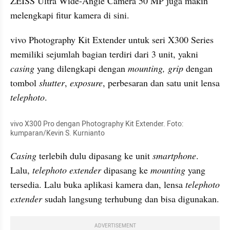
ZEISS Ultra Wide-Angle Camera 50 MP juga makin 
melengkapi fitur kamera di sini.
vivo Photography Kit Extender untuk seri X300 Series 
memiliki sejumlah bagian terdiri dari 3 unit, yakni 
casing
 yang dilengkapi dengan 
mounting, grip
 dengan 
tombol 
shutter
, 
exposure
, perbesaran dan satu unit lensa 
telephoto
.
vivo X300 Pro dengan Photography Kit Extender. Foto: 
kumparan/Kevin S. Kurnianto
Casing
 terlebih dulu dipasang ke unit 
smartphone
. 
Lalu, 
telephoto extender
 dipasang ke 
mounting
 yang 
tersedia. Lalu buka aplikasi kamera dan, lensa 
telephoto 
extender
 sudah langsung terhubung dan bisa digunakan.
ADVERTISEMENT