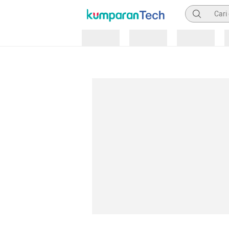
Pencarian
Loading
Loading
Loading