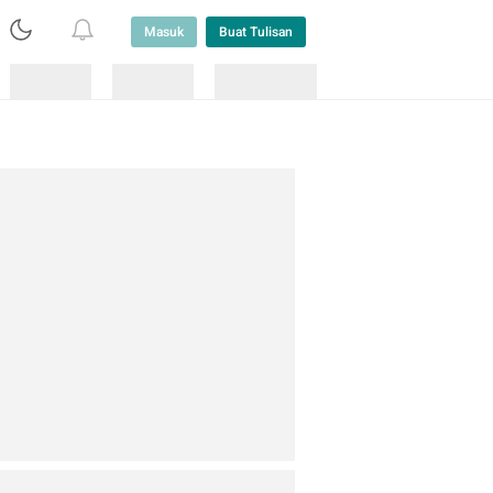
Masuk
Buat Tulisan
Loading
Loading
Lainnya