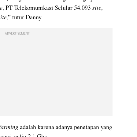
te
, PT Telekomunikasi Selular 54.093 
site
, 
site
,” tutur Danny.
ADVERTISEMENT
farming
 adalah karena adanya penetapan yang 
uensi radio 2,1 Ghz.