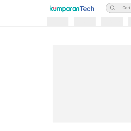
Pencarian
Loading
Loading
Loading