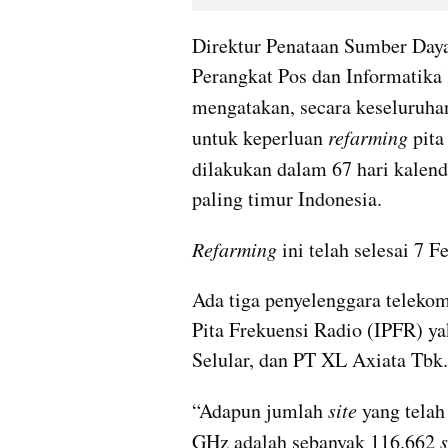
Direktur Penataan Sumber Daya
Perangkat Pos dan Informatika
mengatakan, secara keseluruhan
untuk keperluan 
refarming
 pita
dilakukan dalam 67 hari kalen
paling timur Indonesia.
Refarming
 ini telah selesai 7 F
Ada tiga penyelenggara telekom
Pita Frekuensi Radio (IPFR) ya
Selular, dan PT XL Axiata Tbk.
“Adapun jumlah 
site
 yang telah
GHz adalah sebanyak 116.662 
s