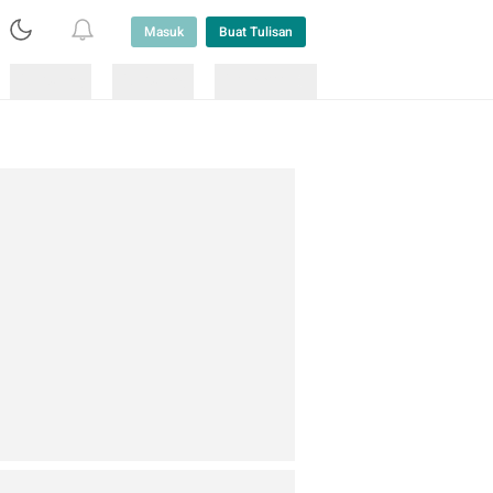
Masuk
Buat Tulisan
Loading
Loading
Lainnya