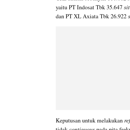
yaitu PT Indosat Tbk 35.647 
si
dan PT XL Axiata Tbk 26.922 
Keputusan untuk melakukan 
re
tidak 
contiguous
 pada pita frek