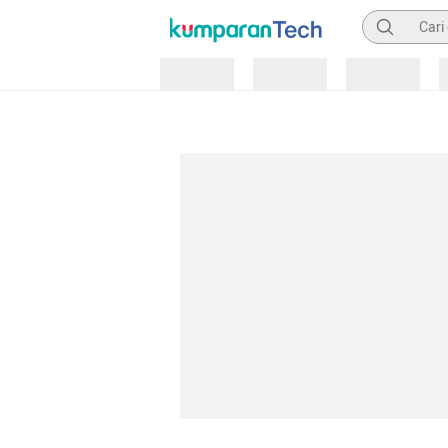
Pencarian
Loading
Loading
Loading