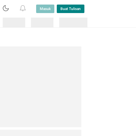
Masuk
Buat Tulisan
Loading
Loading
Lainnya