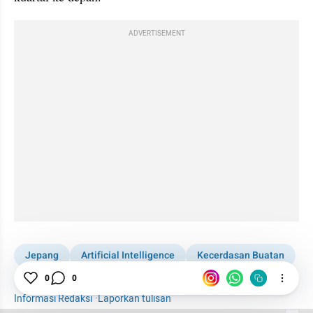
ADVERTISEMENT
Jepang
Artificial Intelligence
Kecerdasan Buatan
AI for Indonesia
Chip
Chip AI
0
0
Informasi Redaksi
·
Laporkan tulisan