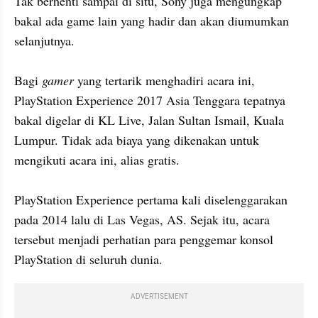
Tak berhenti sampai di situ, Sony juga mengungkap 
bakal ada game lain yang hadir dan akan diumumkan 
selanjutnya.

Bagi 
gamer
 yang tertarik menghadiri acara ini, 
PlayStation Experience 2017 Asia Tenggara tepatnya 
bakal digelar di KL Live, Jalan Sultan Ismail, Kuala 
Lumpur. Tidak ada biaya yang dikenakan untuk 
mengikuti acara ini, alias gratis.

PlayStation Experience pertama kali diselenggarakan 
pada 2014 lalu di Las Vegas, AS. Sejak itu, acara 
tersebut menjadi perhatian para penggemar konsol 
ADVERTISEMENT