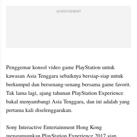
ADVERTISEMENT
Penggemar konsol video game PlayStation untuk 
kawasan Asia Tenggara sebaiknya bersiap-siap untuk 
berkumpul dan bersenang-senang bersama game favorit. 
Tak lama lagi, ajang tahunan PlayStation Experience 
bakal menyambangi Asia Tenggara, dan ini adalah yang 
pertama kali diselenggarakan.

Sony Interactive Entertainment Hong Kong 
mengumumkan PlayStation Experience 2017 siap 