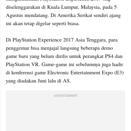
diselenggarakan di Kuala Lumpur, Malaysia, pada 5 
Agustus mendatang. Di Amerika Serikat sendiri ajang 
ini akan tetap digelar seperti biasa.

Di PlayStation Experience 2017 Asia Tenggara, para 
penggemar bisa menjajal langsung beberapa demo 
game baru yang belum dirilis untuk perangkat PS4 dan 
PlayStation VR. Game-game ini sebelumnya juga hadir 
di konferensi game Electronic Entertainment Expo (E3) 
ADVERTISEMENT