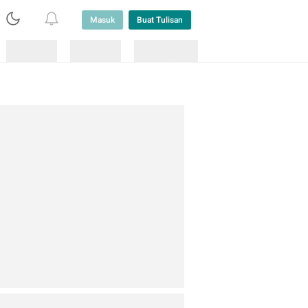
Masuk
Buat Tulisan
Loading
Loading
Lainnya