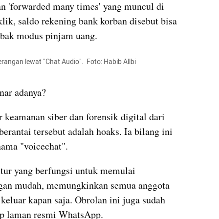
gan 'forwarded many times' yang muncul di 
iklik, saldo rekening bank korban disebut bisa 
jebak modus pinjam uang.
angan lewat "Chat Audio".  Foto: Habib Allbi 
enar adanya?
keamanan siber dan forensik digital dari 
erantai tersebut adalah hoaks. Ia bilang ini 
ama "voicechat". 
itur yang berfungsi untuk memulai 
ngan mudah, memungkinkan semua anggota 
eluar kapan saja. Obrolan ini juga sudah 
tip laman resmi WhatsApp.