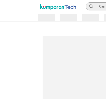
Pencarian
Loading
Loading
Loading