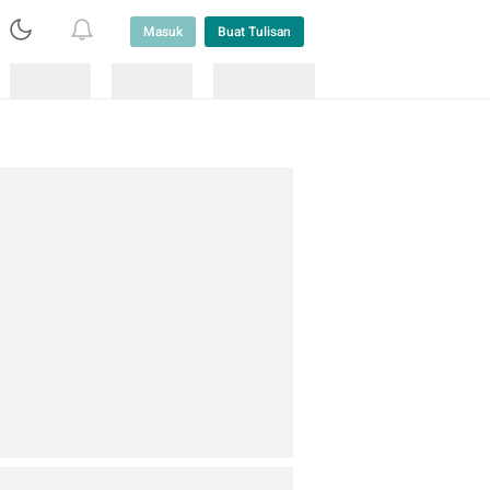
Masuk
Buat Tulisan
Loading
Loading
Lainnya