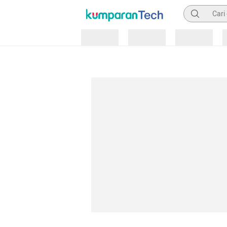
Pencarian
Loading
Loading
Loading