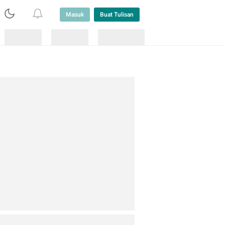
Masuk
Buat Tulisan
Loading
Loading
Lainnya