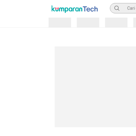
Pencarian
Loading
Loading
Loading