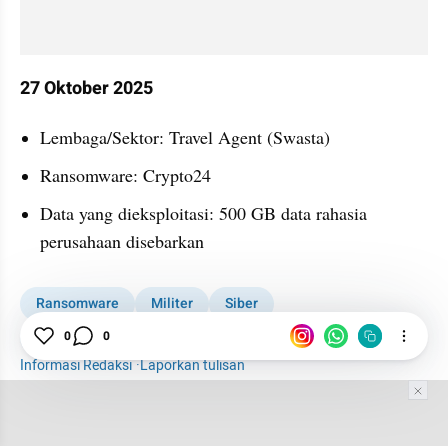
27 Oktober 2025
Lembaga/Sektor: Travel Agent (Swasta)
Ransomware: Crypto24
Data yang dieksploitasi: 500 GB data rahasia 
perusahaan disebarkan
Ransomware
Militer
Siber
Keamanan Data Pribadi
Digital
Indonesia
0
0
Informasi Redaksi
·
Laporkan tulisan
Tim Editor
Editor Section