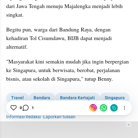
dari Jawa Tengah menuju Majalengka menjadi lebih 
singkat.
Begitu pun, warga dari Bandung Raya, dengan 
kehadiran Tol Cisumdawu, BIJB dapat menjadi 
alternatif.
"Masyarakat kini semakin mudah jika ingin berpergian 
ke Singapura, untuk berwisata, berobat, perjalanan 
bisnis, atau sekolah di Singapura," tutup Benny.
Travel
Bandara
Bandara Kertajati
Singapura
Rute Penerbangan
Scoot
0
1
Informasi Redaksi
·
Laporkan tulisan
Tim Editor
Editor Section