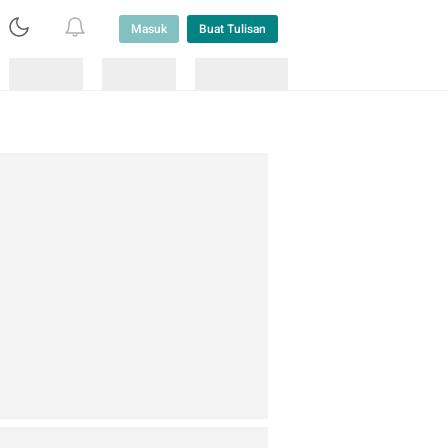
Masuk
Buat Tulisan
Loading
Loading
Lainnya