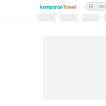
Pencarian
Loading
Loading
Loading