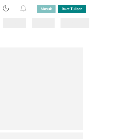
Masuk
Buat Tulisan
Loading
Loading
Lainnya