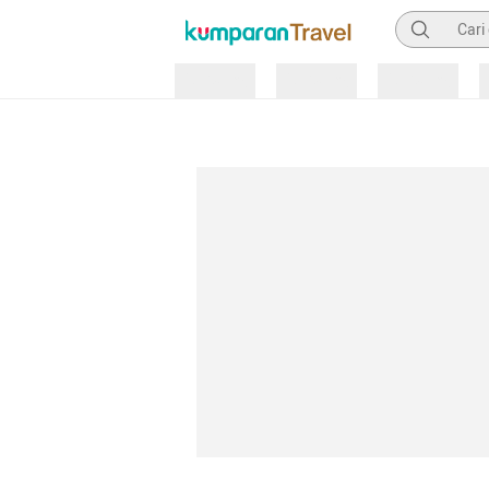
Pencarian
Loading
Loading
Loading