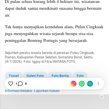
Di pulau seluas kurang lebih 4 hektare ini, wisatawan 
dapat duduk santai menikmati suasana hingga bermain 
air.
Tak hanya menyajikan keindahan alam, Pulau Cingkuak 
juga menyuguhkan wisata sejarah berupa sisa-sisa 
peninggalan Benteng Portugis yang bersejarah.
Sejumlah perahu wisata berada di perairan Pulau Cingkuak, 
Painan, Kabupaten Pesisir Selatan, Sumatera Barat, Sabtu 
(4/7/2026). Foto: Iggoy el Fitra/ANTARA FOTO
Travel
Galeri Foto
Foto Berita
Foto
Pulau
1
0
Pesisir Selatan
Destinasi Wisata
Informasi Redaksi
·
Laporkan tulisan
Tim Editor
Editor Section